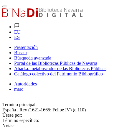
EU
ES
Presentación
Buscar
Búsqueda avanzada
Portal de las Bibliotecas Públicas de Navarra
Abarka: metabuscador de las Bibliotecas Públicas
Catálogo colectivo del Patrimonio Bibliográfico
Autoridades
marc
Termino principal:
España . Rey (1621-1665: Felipe IV) (e.110)
Úsese por:
Término específico:
Notas: