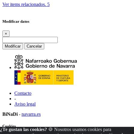
Ver items relacionados.
5
Modificar datos
×
Modificar
Cancelar
Contacto
-
Aviso legal
BiNaDi
-
navarra.es
Cookies
¿Te gustan las cookies?
🍪 Nosotros usamos cookies para