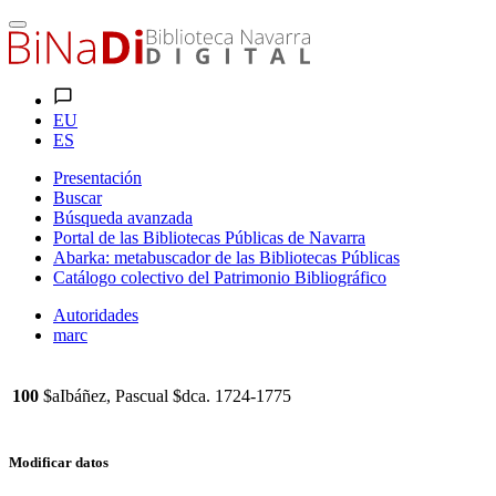
EU
ES
Presentación
Buscar
Búsqueda avanzada
Portal de las Bibliotecas Públicas de Navarra
Abarka: metabuscador de las Bibliotecas Públicas
Catálogo colectivo del Patrimonio Bibliográfico
Autoridades
marc
100
$aIbáñez, Pascual $dca. 1724-1775
Modificar datos