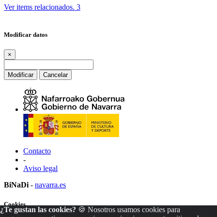
Ver items relacionados.
3
Modificar datos
×
Modificar
Cancelar
Contacto
-
Aviso legal
BiNaDi
-
navarra.es
Cookies
¿Te gustan las cookies?
🍪 Nosotros usamos cookies para