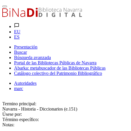
EU
ES
Presentación
Buscar
Búsqueda avanzada
Portal de las Bibliotecas Públicas de Navarra
Abarka: metabuscador de las Bibliotecas Públicas
Catálogo colectivo del Patrimonio Bibliográfico
Autoridades
marc
Termino principal:
Navarra - Historia - Diccionarios (e.151)
Úsese por:
Término específico:
Notas: