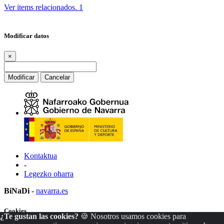
Ver items relacionados.
1
Modificar datos
×
Modificar
Cancelar
Kontaktua
-
Legezko oharra
BiNaDi
-
navarra.es
Cookies
¿Te gustan las cookies?
🍪 Nosotros usamos cookies para