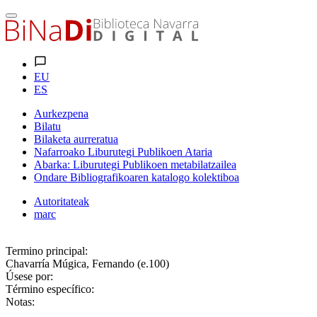
EU
ES
Aurkezpena
Bilatu
Bilaketa aurreratua
Nafarroako Liburutegi Publikoen Ataria
Abarka: Liburutegi Publikoen metabilatzailea
Ondare Bibliografikoaren katalogo kolektiboa
Autoritateak
marc
Termino principal:
Chavarría Múgica, Fernando (e.100)
Úsese por:
Término específico:
Notas: