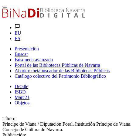
EU
ES
Presentación
Buscar
Búsqueda avanzada
Portal de las Bibliotecas Públicas de Navarra
Abarka: metabuscador de las Bibliotecas Públicas
Catálogo colectivo del Patrimonio Bibliográfico
Detalle
ISBD
Marc21
Objetos
Título:
Príncipe de Viana / Diputación Foral, Institución Príncipe de Viana,
Consejo de Cultura de Navarra.
Publicación: