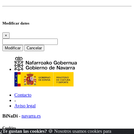
Modificar datos
×
Modificar
Cancelar
Contacto
-
Aviso legal
BiNaDi
-
navarra.es
Cookies
¿Te gustan las cookies?
🍪 Nosotros usamos cookies para