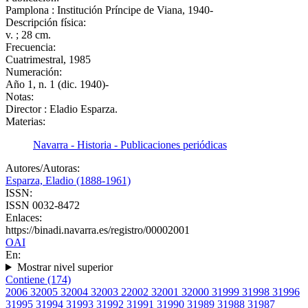
Pamplona : Institución Príncipe de Viana, 1940-
Descripción física:
v. ; 28 cm.
Frecuencia:
Cuatrimestral, 1985
Numeración:
Año 1, n. 1 (dic. 1940)-
Notas:
Director : Eladio Esparza.
Materias:
Navarra - Historia - Publicaciones periódicas
Autores/Autoras:
Esparza, Eladio (1888-1961)
ISSN:
ISSN 0032-8472
Enlaces:
https://binadi.navarra.es/registro/00002001
OAI
En:
Mostrar nivel superior
Contiene (174)
2006
3
2005
3
2004
3
2003
2
2002
3
2001
3
2000
3
1999
3
1998
3
1996
3
1995
3
1994
3
1993
3
1992
3
1991
3
1990
3
1989
3
1988
3
1987