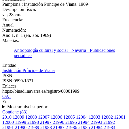
Pamplona : Institución Príncipe de Viana, 1969-
Descripción física:
v. ; 28 cm.
Frecuencia:
Anual
Numeración:
Año 1, n. 1 (en.-abr. 1969)-
Materias:
Antropología cultural y social - Navarra - Publicaciones
periódicas
Entidad:
Institución Príncipe de Viana
ISSN:
ISSN 0590-1871
Enlaces:
https://binadi.navarra.es/registro/00001999
OAI
En:
Mostrar nivel superior
Contiene (83)
2010
1
2009
1
2008
1
2007
1
2006
1
2005
1
2004
1
2003
1
2002
1
2001
1
2000
1
1999
2
1998
2
1997
2
1996
2
1995
2
1994
2
1993
2
1992
2
1991
2
1990
2
1989
2
1988
2
1987
2
1986
2
1985
2
1984
2
1983