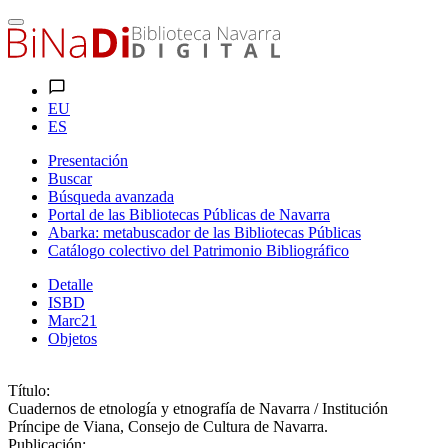
EU
ES
Presentación
Buscar
Búsqueda avanzada
Portal de las Bibliotecas Públicas de Navarra
Abarka: metabuscador de las Bibliotecas Públicas
Catálogo colectivo del Patrimonio Bibliográfico
Detalle
ISBD
Marc21
Objetos
Título:
Cuadernos de etnología y etnografía de Navarra / Institución
Príncipe de Viana, Consejo de Cultura de Navarra.
Publicación: