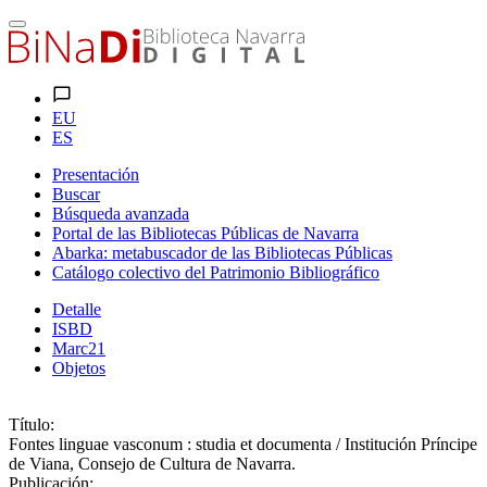
EU
ES
Presentación
Buscar
Búsqueda avanzada
Portal de las Bibliotecas Públicas de Navarra
Abarka: metabuscador de las Bibliotecas Públicas
Catálogo colectivo del Patrimonio Bibliográfico
Detalle
ISBD
Marc21
Objetos
Título:
Fontes linguae vasconum : studia et documenta / Institución Príncipe
de Viana, Consejo de Cultura de Navarra.
Publicación: