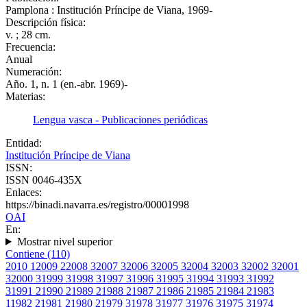
Pamplona : Institución Príncipe de Viana, 1969-
Descripción física:
v. ; 28 cm.
Frecuencia:
Anual
Numeración:
Año. 1, n. 1 (en.-abr. 1969)-
Materias:
Lengua vasca - Publicaciones periódicas
Entidad:
Institución Príncipe de Viana
ISSN:
ISSN 0046-435X
Enlaces:
https://binadi.navarra.es/registro/00001998
OAI
En:
Mostrar nivel superior
Contiene (110)
2010
1
2009
2
2008
3
2007
3
2006
3
2005
3
2004
3
2003
3
2002
3
2001
3
2000
3
1999
3
1998
3
1997
3
1996
3
1995
3
1994
3
1993
3
1992
3
1991
2
1990
2
1989
2
1988
2
1987
2
1986
2
1985
2
1984
2
1983
1
1982
2
1981
2
1980
2
1979
3
1978
3
1977
3
1976
3
1975
3
1974