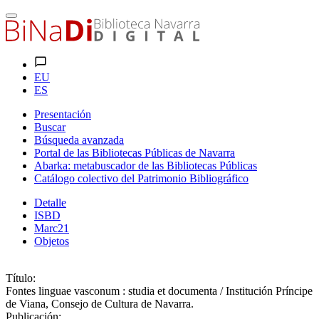
EU
ES
Presentación
Buscar
Búsqueda avanzada
Portal de las Bibliotecas Públicas de Navarra
Abarka: metabuscador de las Bibliotecas Públicas
Catálogo colectivo del Patrimonio Bibliográfico
Detalle
ISBD
Marc21
Objetos
Título:
Fontes linguae vasconum : studia et documenta / Institución Príncipe
de Viana, Consejo de Cultura de Navarra.
Publicación: