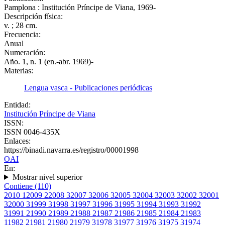
Pamplona : Institución Príncipe de Viana, 1969-
Descripción física:
v. ; 28 cm.
Frecuencia:
Anual
Numeración:
Año. 1, n. 1 (en.-abr. 1969)-
Materias:
Lengua vasca - Publicaciones periódicas
Entidad:
Institución Príncipe de Viana
ISSN:
ISSN 0046-435X
Enlaces:
https://binadi.navarra.es/registro/00001998
OAI
En:
Mostrar nivel superior
Contiene (110)
2010
1
2009
2
2008
3
2007
3
2006
3
2005
3
2004
3
2003
3
2002
3
2001
3
2000
3
1999
3
1998
3
1997
3
1996
3
1995
3
1994
3
1993
3
1992
3
1991
2
1990
2
1989
2
1988
2
1987
2
1986
2
1985
2
1984
2
1983
1
1982
2
1981
2
1980
2
1979
3
1978
3
1977
3
1976
3
1975
3
1974