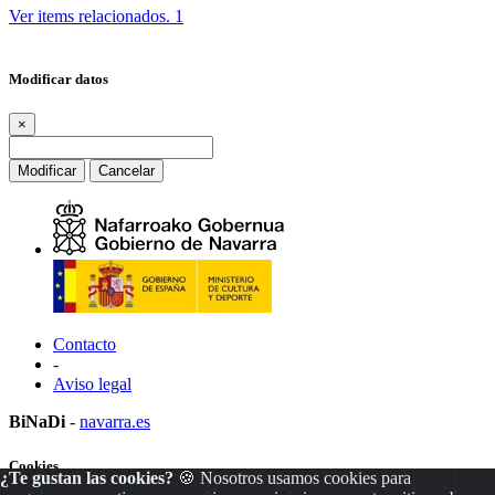
Ver items relacionados.
1
Modificar datos
×
Modificar
Cancelar
Contacto
-
Aviso legal
BiNaDi
-
navarra.es
Cookies
¿Te gustan las cookies?
🍪 Nosotros usamos cookies para