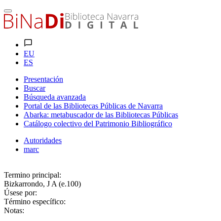
EU
ES
Presentación
Buscar
Búsqueda avanzada
Portal de las Bibliotecas Públicas de Navarra
Abarka: metabuscador de las Bibliotecas Públicas
Catálogo colectivo del Patrimonio Bibliográfico
Autoridades
marc
Termino principal:
Bizkarrondo, J A (e.100)
Úsese por:
Término específico:
Notas: