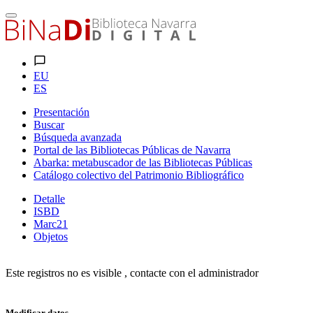
EU
ES
Presentación
Buscar
Búsqueda avanzada
Portal de las Bibliotecas Públicas de Navarra
Abarka: metabuscador de las Bibliotecas Públicas
Catálogo colectivo del Patrimonio Bibliográfico
Detalle
ISBD
Marc21
Objetos
Este registros no es visible , contacte con el administrador
Modificar datos