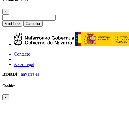
×
Modificar
Cancelar
Contacto
-
Aviso legal
BiNaDi
-
navarra.es
Cookies
×