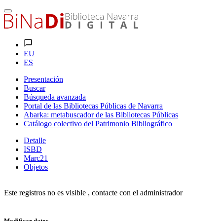
EU
ES
Presentación
Buscar
Búsqueda avanzada
Portal de las Bibliotecas Públicas de Navarra
Abarka: metabuscador de las Bibliotecas Públicas
Catálogo colectivo del Patrimonio Bibliográfico
Detalle
ISBD
Marc21
Objetos
Este registros no es visible , contacte con el administrador
Modificar datos