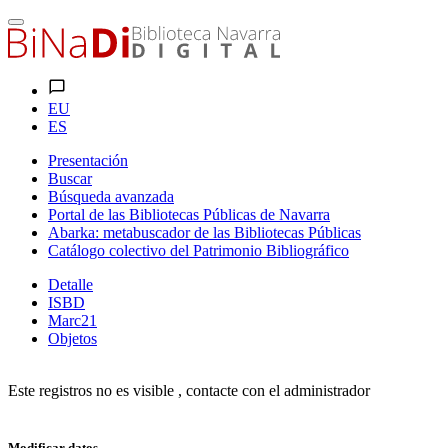
EU
ES
Presentación
Buscar
Búsqueda avanzada
Portal de las Bibliotecas Públicas de Navarra
Abarka: metabuscador de las Bibliotecas Públicas
Catálogo colectivo del Patrimonio Bibliográfico
Detalle
ISBD
Marc21
Objetos
Este registros no es visible , contacte con el administrador
Modificar datos