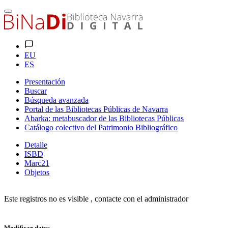
EU
ES
Presentación
Buscar
Búsqueda avanzada
Portal de las Bibliotecas Públicas de Navarra
Abarka: metabuscador de las Bibliotecas Públicas
Catálogo colectivo del Patrimonio Bibliográfico
Detalle
ISBD
Marc21
Objetos
Este registros no es visible , contacte con el administrador
Modificar datos