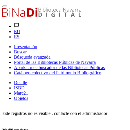
EU
ES
Presentación
Buscar
Búsqueda avanzada
Portal de las Bibliotecas Públicas de Navarra
Abarka: metabuscador de las Bibliotecas Públicas
Catálogo colectivo del Patrimonio Bibliográfico
Detalle
ISBD
Marc21
Objetos
Este registros no es visible , contacte con el administrador
Modificar datos