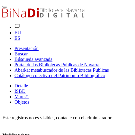
EU
ES
Presentación
Buscar
Búsqueda avanzada
Portal de las Bibliotecas Públicas de Navarra
Abarka: metabuscador de las Bibliotecas Públicas
Catálogo colectivo del Patrimonio Bibliográfico
Detalle
ISBD
Marc21
Objetos
Este registros no es visible , contacte con el administrador
Modificar datos