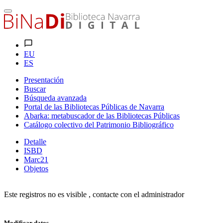
EU
ES
Presentación
Buscar
Búsqueda avanzada
Portal de las Bibliotecas Públicas de Navarra
Abarka: metabuscador de las Bibliotecas Públicas
Catálogo colectivo del Patrimonio Bibliográfico
Detalle
ISBD
Marc21
Objetos
Este registros no es visible , contacte con el administrador
Modificar datos