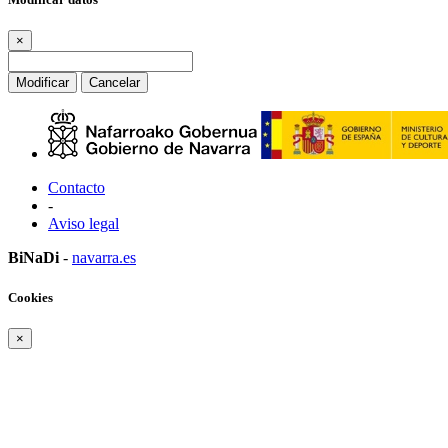
×
Modificar
Cancelar
Contacto
-
Aviso legal
BiNaDi
-
navarra.es
Cookies
×