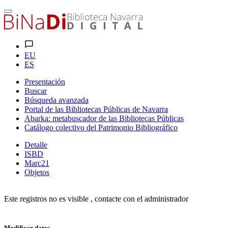
EU
ES
Presentación
Buscar
Búsqueda avanzada
Portal de las Bibliotecas Públicas de Navarra
Abarka: metabuscador de las Bibliotecas Públicas
Catálogo colectivo del Patrimonio Bibliográfico
Detalle
ISBD
Marc21
Objetos
Este registros no es visible , contacte con el administrador
Modificar datos