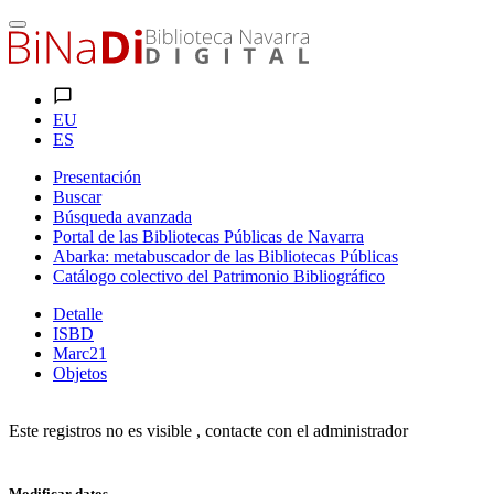
EU
ES
Presentación
Buscar
Búsqueda avanzada
Portal de las Bibliotecas Públicas de Navarra
Abarka: metabuscador de las Bibliotecas Públicas
Catálogo colectivo del Patrimonio Bibliográfico
Detalle
ISBD
Marc21
Objetos
Este registros no es visible , contacte con el administrador
Modificar datos