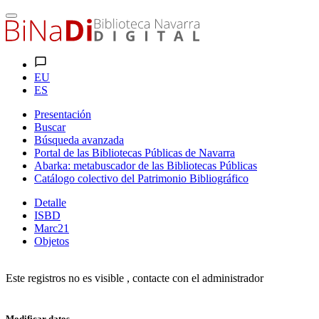
EU
ES
Presentación
Buscar
Búsqueda avanzada
Portal de las Bibliotecas Públicas de Navarra
Abarka: metabuscador de las Bibliotecas Públicas
Catálogo colectivo del Patrimonio Bibliográfico
Detalle
ISBD
Marc21
Objetos
Este registros no es visible , contacte con el administrador
Modificar datos