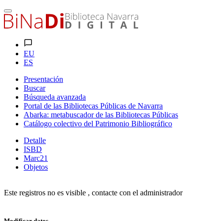
EU
ES
Presentación
Buscar
Búsqueda avanzada
Portal de las Bibliotecas Públicas de Navarra
Abarka: metabuscador de las Bibliotecas Públicas
Catálogo colectivo del Patrimonio Bibliográfico
Detalle
ISBD
Marc21
Objetos
Este registros no es visible , contacte con el administrador
Modificar datos