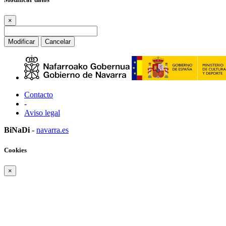
×
Modificar
Cancelar
Contacto
-
Aviso legal
BiNaDi
-
navarra.es
Cookies
×