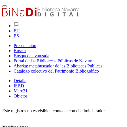
EU
ES
Presentación
Buscar
Búsqueda avanzada
Portal de las Bibliotecas Públicas de Navarra
Abarka: metabuscador de las Bibliotecas Públicas
Catálogo colectivo del Patrimonio Bibliográfico
Detalle
ISBD
Marc21
Objetos
Este registros no es visible , contacte con el administrador
Modificar datos