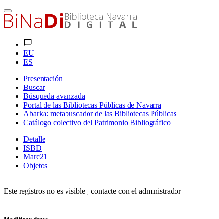
EU
ES
Presentación
Buscar
Búsqueda avanzada
Portal de las Bibliotecas Públicas de Navarra
Abarka: metabuscador de las Bibliotecas Públicas
Catálogo colectivo del Patrimonio Bibliográfico
Detalle
ISBD
Marc21
Objetos
Este registros no es visible , contacte con el administrador
Modificar datos