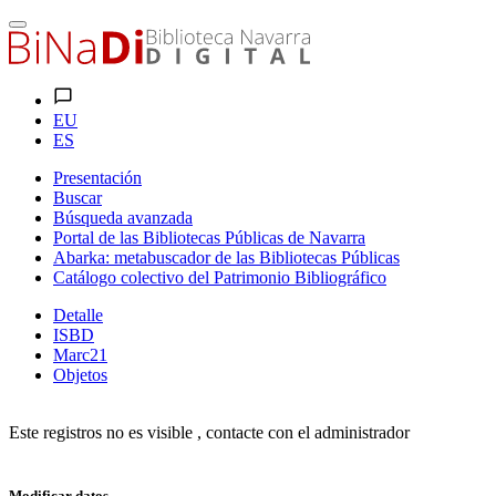
EU
ES
Presentación
Buscar
Búsqueda avanzada
Portal de las Bibliotecas Públicas de Navarra
Abarka: metabuscador de las Bibliotecas Públicas
Catálogo colectivo del Patrimonio Bibliográfico
Detalle
ISBD
Marc21
Objetos
Este registros no es visible , contacte con el administrador
Modificar datos