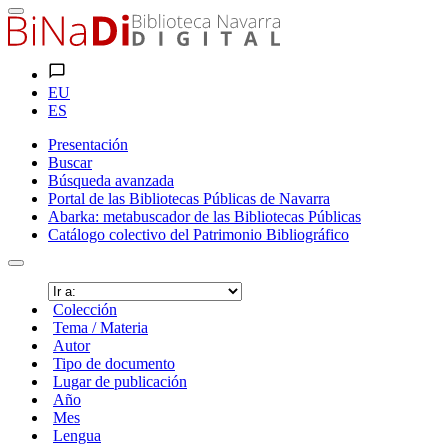
EU
ES
Presentación
Buscar
Búsqueda avanzada
Portal de las Bibliotecas Públicas de Navarra
Abarka: metabuscador de las Bibliotecas Públicas
Catálogo colectivo del Patrimonio Bibliográfico
Colección
Tema / Materia
Autor
Tipo de documento
Lugar de publicación
Año
Mes
Lengua