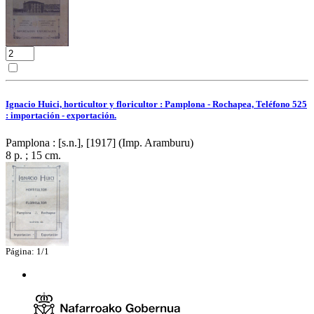
Ignacio Huici, horticultor y floricultor : Pamplona - Rochapea, Teléfono 525
: importación - exportación.
Pamplona : [s.n.], [1917] (Imp. Aramburu)
8 p. ; 15 cm.
Página: 1/1