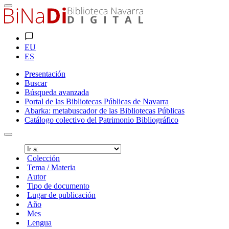
EU
ES
Presentación
Buscar
Búsqueda avanzada
Portal de las Bibliotecas Públicas de Navarra
Abarka: metabuscador de las Bibliotecas Públicas
Catálogo colectivo del Patrimonio Bibliográfico
Colección
Tema / Materia
Autor
Tipo de documento
Lugar de publicación
Año
Mes
Lengua