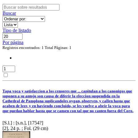
Buscar
Tipo de listado
Por página
Registros encontrados: 1
Total Páginas: 1
Tapa voca y satisfaccion a los censores que ... capitulan a los canonigos que
suponen a su antojo son causa de diferir la eleccion suspendida en la
Cathedral de Pamplona suplicandoles oygan, observen, y callen hasta que
acaben de leer, y en haviendo concluido, se les vuelve a abrir la voca para
que puedan hablar hasta que se cansen con tal que no canten fuera del Coro.
[S.l.] : [s.n.], [1754?]
[2], 24 p. ; Fol. (29 cm)