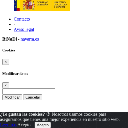
Contacto
-
Aviso legal
BiNaDi
-
navarra.es
Cookies
×
Modificar datos
×
Modificar
Cancelar
¿Te gustan las cookies?
🍪 Nosotros usamos cookies para
asegurarnos que tienes una mejor experiencia en nuestro sitio web.
Leer más
Acepto