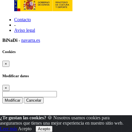
Contacto
-
Aviso legal
BiNaDi
-
navarra.es
Cookies
×
Modificar datos
×
Modificar
Cancelar
¿Te gustan las cookies?
🍪 Nosotros usamos cookies para
asegurarnos que tienes una mejor experiencia en nuestro sitio web.
Leer más
Acepto