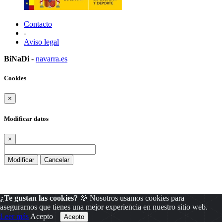
Contacto
-
Aviso legal
BiNaDi
-
navarra.es
Cookies
×
Modificar datos
×
Modificar
Cancelar
¿Te gustan las cookies?
🍪 Nosotros usamos cookies para
asegurarnos que tienes una mejor experiencia en nuestro sitio web.
Leer más
Acepto