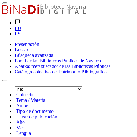
EU
ES
Presentación
Buscar
Búsqueda avanzada
Portal de las Bibliotecas Públicas de Navarra
Abarka: metabuscador de las Bibliotecas Públicas
Catálogo colectivo del Patrimonio Bibliográfico
Colección
Tema / Materia
Autor
Tipo de documento
Lugar de publicación
Año
Mes
Lengua