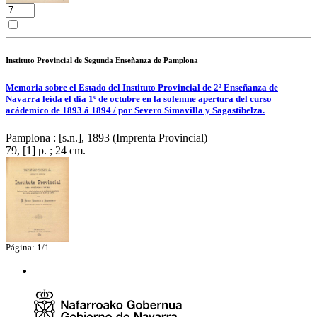
Instituto Provincial de Segunda Enseñanza de Pamplona
Memoria sobre el Estado del Instituto Provincial de 2ª Enseñanza de
Navarra leída el dia 1º de octubre en la solemne apertura del curso
acádemico de 1893 á 1894 / por Severo Simavilla y Sagastibelza.
Pamplona : [s.n.], 1893 (Imprenta Provincial)
79, [1] p. ; 24 cm.
Página: 1/1