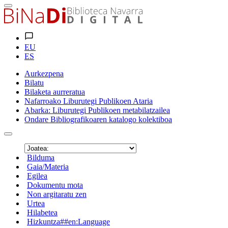
EU
ES
Aurkezpena
Bilatu
Bilaketa aurreratua
Nafarroako Liburutegi Publikoen Ataria
Abarka: Liburutegi Publikoen metabilatzailea
Ondare Bibliografikoaren katalogo kolektiboa
Bilduma
Gaia/Materia
Egilea
Dokumentu mota
Non argitaratu zen
Urtea
Hilabetea
Hizkuntza##en:Language