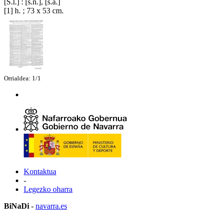
[S.l.] : [s.n.], [s.a.]
[1] h. ; 73 x 53 cm.
Orrialdea: 1/1
Kontaktua
-
Legezko oharra
BiNaDi
-
navarra.es