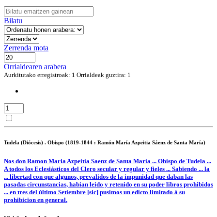
Bilatu
Zerrenda mota
Orrialdearen arabera
Aurkitutako erregistroak: 1
Orrialdeak guztira: 1
Tudela (Diócesis) . Obispo (1819-1844 : Ramón María Azpeitia Sáenz de Santa María)
Nos don Ramon Maria Azpeitia Saenz de Santa Maria ... Obispo de Tudela ...
A todos los Eclesiásticos del Clero secular y regular y fieles ... Sabiendo ... la
... libertad con que algunos, prevalidos de la impunidad que daban las
pasadas circunstancias, habian leido y retenido en su poder libros prohibidos
... en tres del último Setiembre [sic] pusimos un edicto limitado á su
prohibicion en general.