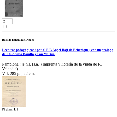
Roji de Echenique, Ángel
Lecturas pedagógicas / por el R.P. Angel Rojí de Echenique ; con un prólogo
del Dr. Adolfo Bonilla y San Martín.
Pamplona : [s.n.], [s.a.] (Imprenta y librería de la viuda de R.
Velandia)
VII, 285 p. ; 22 cm.
Página: 1/1