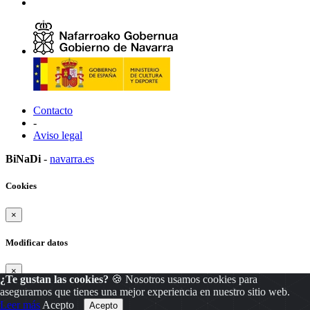
Contacto
-
Aviso legal
BiNaDi
-
navarra.es
Cookies
×
Modificar datos
×
¿Te gustan las cookies?
🍪 Nosotros usamos cookies para
asegurarnos que tienes una mejor experiencia en nuestro sitio web.
Modificar
Cancelar
Leer más
Acepto