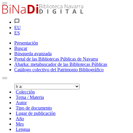
EU
ES
Presentación
Buscar
Búsqueda avanzada
Portal de las Bibliotecas Públicas de Navarra
Abarka: metabuscador de las Bibliotecas Públicas
Catálogo colectivo del Patrimonio Bibliográfico
Colección
Tema / Materia
Autor
Tipo de documento
Lugar de publicación
Año
Mes
Lengua