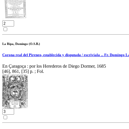
La Ripa, Domingo (O.S.B.)
Corona real del Pireneo, establecida y disputada / escriviala ... Fr. Domingo L
En Çaragoça : por los Herederos de Diego Dormer, 1685
[46], 861, [35] p. ; Fol.