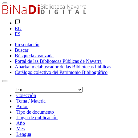
EU
ES
Presentación
Buscar
Búsqueda avanzada
Portal de las Bibliotecas Públicas de Navarra
Abarka: metabuscador de las Bibliotecas Públicas
Catálogo colectivo del Patrimonio Bibliográfico
Colección
Tema / Materia
Autor
Tipo de documento
Lugar de publicación
Año
Mes
Lengua