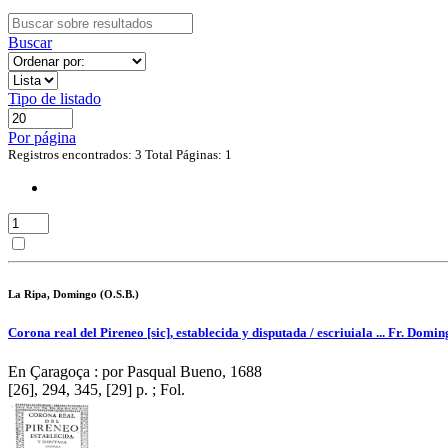
Buscar
Tipo de listado
Por página
Registros encontrados: 3
Total Páginas: 1
La Ripa, Domingo (O.S.B.)
Corona real del Pireneo [sic], establecida y disputada / escriuiala ... Fr. Domi
En Çaragoça : por Pasqual Bueno, 1688
[26], 294, 345, [29] p. ; Fol.