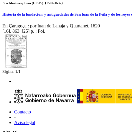
Briz Martínez, Juan (O.S.B.) (1560-1632)
Historia de la fundacion, y antiguedades de San Iuan de la Peña y de los reye
En Çaragoça : por Iuan de Lanaja y Quartanet, 1620
[16], 863, [25] p. ; Fol.
Página: 1/1
Contacto
-
Aviso legal