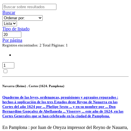
Buscar
Tipo de listado
Por página
Registros encontrados: 2
Total Páginas: 1
Navarra (Reino) . Cortes (1624. Pamplona)
Quaderno de las leyes, ordenanças, prouisiones y agrauios reparados :
hechos à suplicación de los tres Estados deste Reyno de Nauarra en las
Cortes del año 1624 por ... Phelipe Sexto ... y en su nombre por ... Don
Bernardino Gonçalez de Abellaneda ... Visorrey ... este año de 1624, en las
Cortes Generales que se han celebrado en la ciudad de Pamplona.
En Pamplona : por Iuan de Oteyza impressor del Reyno de Nauarra,