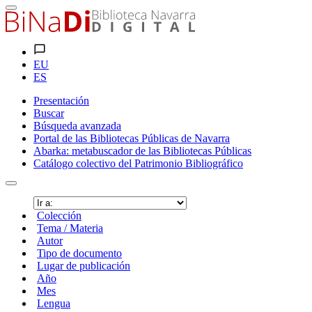
EU
ES
Presentación
Buscar
Búsqueda avanzada
Portal de las Bibliotecas Públicas de Navarra
Abarka: metabuscador de las Bibliotecas Públicas
Catálogo colectivo del Patrimonio Bibliográfico
Colección
Tema / Materia
Autor
Tipo de documento
Lugar de publicación
Año
Mes
Lengua