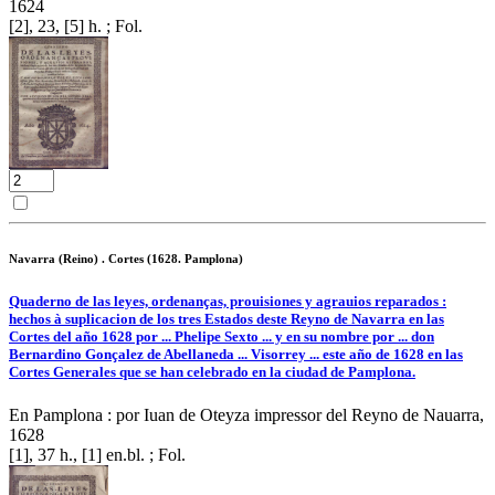
1624
[2], 23, [5] h. ; Fol.
Navarra (Reino) . Cortes (1628. Pamplona)
Quaderno de las leyes, ordenanças, prouisiones y agrauios reparados :
hechos à suplicacion de los tres Estados deste Reyno de Navarra en las
Cortes del año 1628 por ... Phelipe Sexto ... y en su nombre por ... don
Bernardino Gonçalez de Abellaneda ... Visorrey ... este año de 1628 en las
Cortes Generales que se han celebrado en la ciudad de Pamplona.
En Pamplona : por Iuan de Oteyza impressor del Reyno de Nauarra,
1628
[1], 37 h., [1] en.bl. ; Fol.