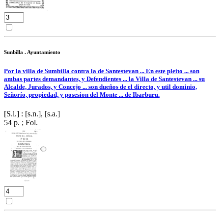
Sunbilla . Ayuntamiento
Por la villa de Sumbilla contra la de Santestevan ... En este pleito ... son
ambas partes demandantes, y Defendientes ... la Villa de Santestevan ... su
Alcalde, Jurados, y Concejo ... son dueños de el directo, y util dominio,
Señorío, propiedad, y posesion del Monte ... de Ibarburu.
[S.l.] : [s.n.], [s.a.]
54 p. ; Fol.