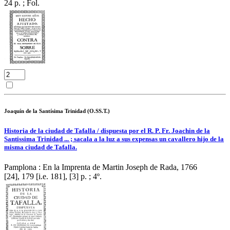
24 p. ; Fol.
Joaquín de la Santísima Trinidad (O.SS.T.)
Historia de la ciudad de Tafalla / dispuesta por el R. P. Fr. Joachin de la
Santissima Trinidad ... ; sacala a la luz a sus expensas un cavallero hijo de la
misma ciudad de Tafalla.
Pamplona : En la Imprenta de Martin Joseph de Rada, 1766
[24], 179 [i.e. 181], [3] p. ; 4º.