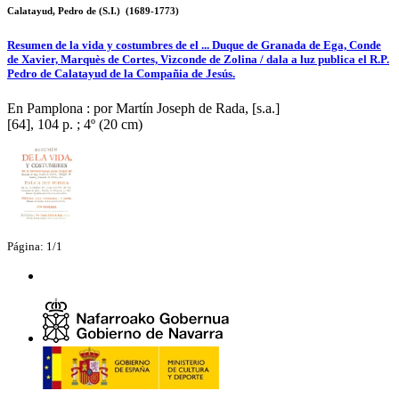
Calatayud, Pedro de (S.I.) (1689-1773)
Resumen de la vida y costumbres de el ... Duque de Granada de Ega, Conde
de Xavier, Marquès de Cortes, Vizconde de Zolina / dala a luz publica el R.P.
Pedro de Calatayud de la Compañia de Jesús.
En Pamplona : por Martín Joseph de Rada, [s.a.]
[64], 104 p. ; 4º (20 cm)
Página: 1/1