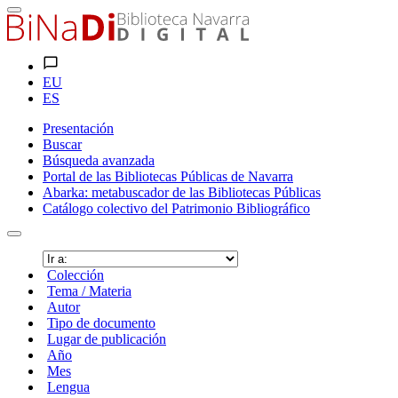
EU
ES
Presentación
Buscar
Búsqueda avanzada
Portal de las Bibliotecas Públicas de Navarra
Abarka: metabuscador de las Bibliotecas Públicas
Catálogo colectivo del Patrimonio Bibliográfico
Colección
Tema / Materia
Autor
Tipo de documento
Lugar de publicación
Año
Mes
Lengua