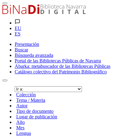
EU
ES
Presentación
Buscar
Búsqueda avanzada
Portal de las Bibliotecas Públicas de Navarra
Abarka: metabuscador de las Bibliotecas Públicas
Catálogo colectivo del Patrimonio Bibliográfico
Colección
Tema / Materia
Autor
Tipo de documento
Lugar de publicación
Año
Mes
Lengua