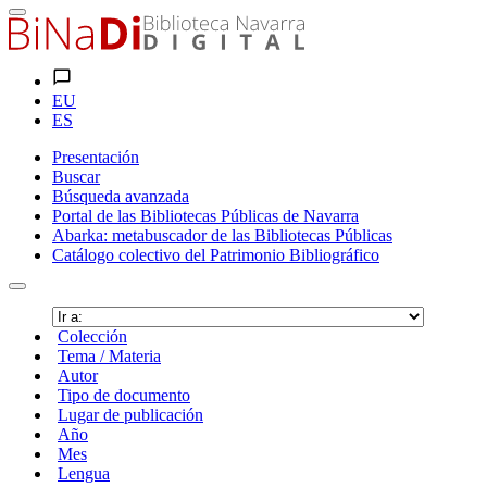
EU
ES
Presentación
Buscar
Búsqueda avanzada
Portal de las Bibliotecas Públicas de Navarra
Abarka: metabuscador de las Bibliotecas Públicas
Catálogo colectivo del Patrimonio Bibliográfico
Colección
Tema / Materia
Autor
Tipo de documento
Lugar de publicación
Año
Mes
Lengua