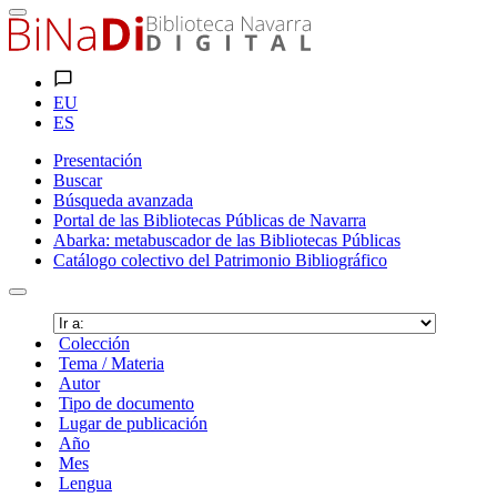
EU
ES
Presentación
Buscar
Búsqueda avanzada
Portal de las Bibliotecas Públicas de Navarra
Abarka: metabuscador de las Bibliotecas Públicas
Catálogo colectivo del Patrimonio Bibliográfico
Colección
Tema / Materia
Autor
Tipo de documento
Lugar de publicación
Año
Mes
Lengua