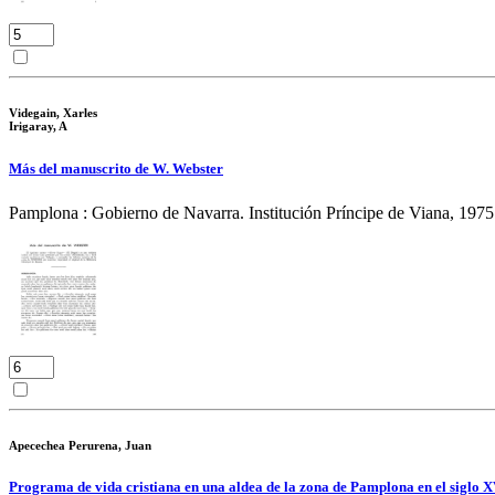
Videgain, Xarles
Irigaray, A
Más del manuscrito de W. Webster
Pamplona : Gobierno de Navarra. Institución Príncipe de Viana, 1975
Apecechea Perurena, Juan
Programa de vida cristiana en una aldea de la zona de Pamplona en el siglo X