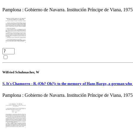
Pamplona : Gobierno de Navarra. Institución Príncipe de Viana, 1975
Wilfried Schuhmacher, W
S. It`s Chamorro - R. (Oh? Oh?): to the memory of Hans Barge, a german who 
Pamplona : Gobierno de Navarra. Institución Príncipe de Viana, 1975