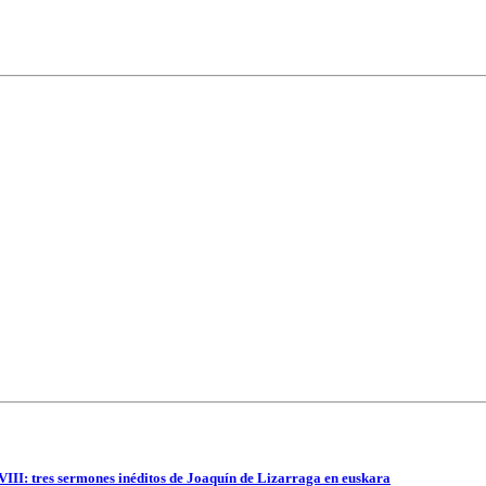
VIII: tres sermones inéditos de Joaquín de Lizarraga en euskara