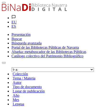
EU
ES
Presentación
Buscar
Búsqueda avanzada
Portal de las Bibliotecas Públicas de Navarra
Abarka: metabuscador de las Bibliotecas Públicas
Catálogo colectivo del Patrimonio Bibliográfico
Colección
Tema / Materia
Autor
Tipo de documento
Lugar de publicación
Año
Mes
Lengua