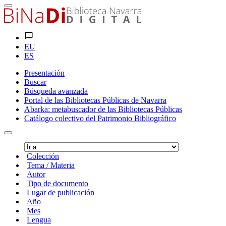
EU
ES
Presentación
Buscar
Búsqueda avanzada
Portal de las Bibliotecas Públicas de Navarra
Abarka: metabuscador de las Bibliotecas Públicas
Catálogo colectivo del Patrimonio Bibliográfico
Colección
Tema / Materia
Autor
Tipo de documento
Lugar de publicación
Año
Mes
Lengua