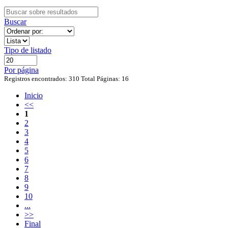
Buscar
Tipo de listado
Por página
Registros encontrados: 310
Total Páginas: 16
Inicio
<<
1
2
3
4
5
6
7
8
9
10
...
>>
Final