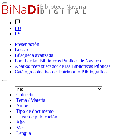
EU
ES
Presentación
Buscar
Búsqueda avanzada
Portal de las Bibliotecas Públicas de Navarra
Abarka: metabuscador de las Bibliotecas Públicas
Catálogo colectivo del Patrimonio Bibliográfico
Colección
Tema / Materia
Autor
Tipo de documento
Lugar de publicación
Año
Mes
Lengua