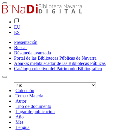
EU
ES
Presentación
Buscar
Búsqueda avanzada
Portal de las Bibliotecas Públicas de Navarra
Abarka: metabuscador de las Bibliotecas Públicas
Catálogo colectivo del Patrimonio Bibliográfico
Colección
Tema / Materia
Autor
Tipo de documento
Lugar de publicación
Año
Mes
Lengua