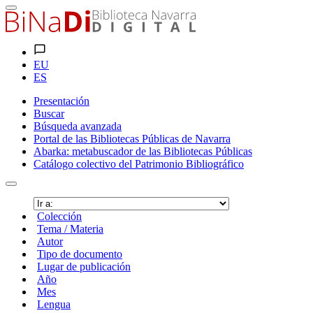
EU
ES
Presentación
Buscar
Búsqueda avanzada
Portal de las Bibliotecas Públicas de Navarra
Abarka: metabuscador de las Bibliotecas Públicas
Catálogo colectivo del Patrimonio Bibliográfico
Colección
Tema / Materia
Autor
Tipo de documento
Lugar de publicación
Año
Mes
Lengua