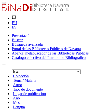
EU
ES
Presentación
Buscar
Búsqueda avanzada
Portal de las Bibliotecas Públicas de Navarra
Abarka: metabuscador de las Bibliotecas Públicas
Catálogo colectivo del Patrimonio Bibliográfico
Colección
Tema / Materia
Autor
Tipo de documento
Lugar de publicación
Año
Mes
Lengua