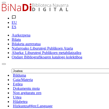
EU
ES
Aurkezpena
Bilatu
Bilaketa aurreratua
Nafarroako Liburutegi Publikoen Ataria
Abarka: Liburutegi Publikoen metabilatzailea
Ondare Bibliografikoaren katalogo kolektiboa
Bilduma
Gaia/Materia
Egilea
Dokumentu mota
Non argitaratu zen
Urtea
Hilabetea
Hizkuntza##en:Language