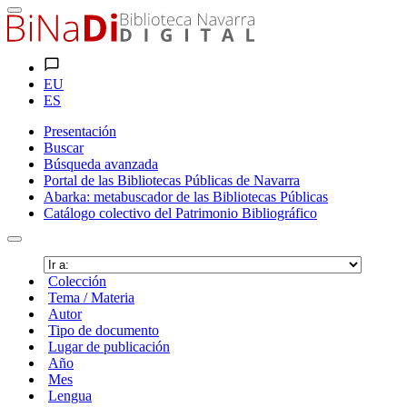
EU
ES
Presentación
Buscar
Búsqueda avanzada
Portal de las Bibliotecas Públicas de Navarra
Abarka: metabuscador de las Bibliotecas Públicas
Catálogo colectivo del Patrimonio Bibliográfico
Colección
Tema / Materia
Autor
Tipo de documento
Lugar de publicación
Año
Mes
Lengua