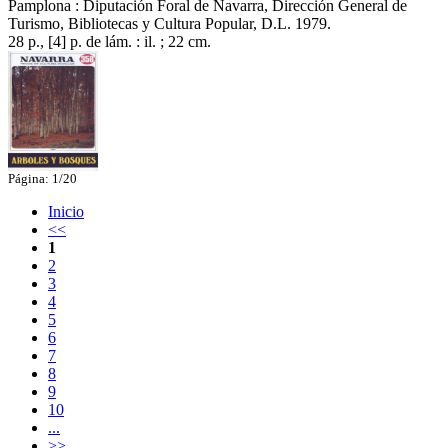
Pamplona : Diputación Foral de Navarra, Dirección General de
Turismo, Bibliotecas y Cultura Popular, D.L. 1979.
28 p., [4] p. de lám. : il. ; 22 cm.
Página: 1/20
Inicio
<<
1
2
3
4
5
6
7
8
9
10
...
>>