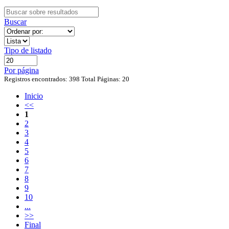
Buscar
Tipo de listado
Por página
Registros encontrados: 398
Total Páginas: 20
Inicio
<<
1
2
3
4
5
6
7
8
9
10
...
>>
Final