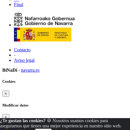
Final
Contacto
-
Aviso legal
BiNaDi
-
navarra.es
Cookies
×
Modificar datos
×
¿Te gustan las cookies?
🍪 Nosotros usamos cookies para
asegurarnos que tienes una mejor experiencia en nuestro sitio web.
Modificar
Cancelar