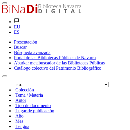
EU
ES
Presentación
Buscar
Búsqueda avanzada
Portal de las Bibliotecas Públicas de Navarra
Abarka: metabuscador de las Bibliotecas Públicas
Catálogo colectivo del Patrimonio Bibliográfico
Colección
Tema / Materia
Autor
Tipo de documento
Lugar de publicación
Año
Mes
Lengua