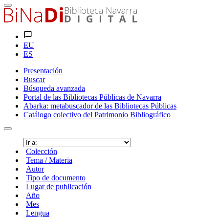
EU
ES
Presentación
Buscar
Búsqueda avanzada
Portal de las Bibliotecas Públicas de Navarra
Abarka: metabuscador de las Bibliotecas Públicas
Catálogo colectivo del Patrimonio Bibliográfico
Colección
Tema / Materia
Autor
Tipo de documento
Lugar de publicación
Año
Mes
Lengua