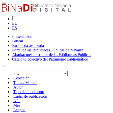
EU
ES
Presentación
Buscar
Búsqueda avanzada
Portal de las Bibliotecas Públicas de Navarra
Abarka: metabuscador de las Bibliotecas Públicas
Catálogo colectivo del Patrimonio Bibliográfico
Colección
Tema / Materia
Autor
Tipo de documento
Lugar de publicación
Año
Mes
Lengua