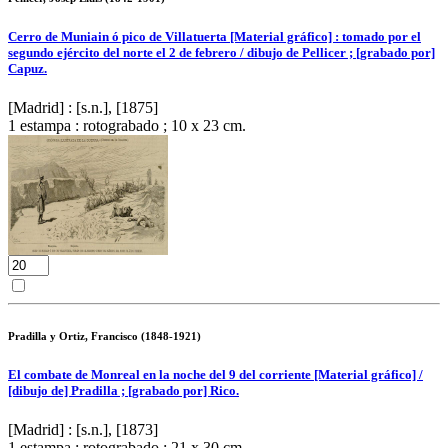
Cerro de Muniain ó pico de Villatuerta [Material gráfico] : tomado por el
segundo ejército del norte el 2 de febrero / dibujo de Pellicer ; [grabado por]
Capuz.
[Madrid] : [s.n.], [1875]
1 estampa : rotograbado ; 10 x 23 cm.
Pradilla y Ortiz, Francisco (1848-1921)
El combate de Monreal en la noche del 9 del corriente [Material gráfico] /
[dibujo de] Pradilla ; [grabado por] Rico.
[Madrid] : [s.n.], [1873]
1 estampa : rotograbado ; 21 x 30 cm.