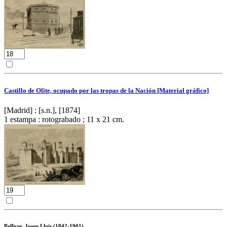
Castillo de Olite, ocupado por las tropas de la Nación [Material gráfico]
[Madrid] : [s.n.], [1874]
1 estampa : rotograbado ; 11 x 21 cm.
Pellicer, Josep Lluis (1842-1901)