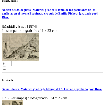
Pichot, Emilio
Acción del 25 de junio [Material gráfico] : toma de las posiciones de los
carlistas en el monte Esquinza / croquis de Emilio Pichot ; [grabado por]
Rico.
[Madrid] : [s.n.], [1874]
1 estampa : rotograbado ; 11 x 23 cm.
Ferrán, A
Actualidades [Material gráfico] / [dibujo de] A. Ferrán ; [grabado por] Rico.
1 h. (5 estampas) : rotograbado ; 34 x 25 cm.