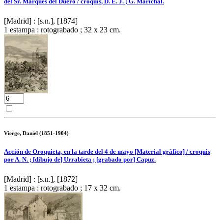
del Sr. Marqués del Duero / croquis, D. E. J. ; G. Marichal.
[Madrid] : [s.n.], [1874]
1 estampa : rotograbado ; 32 x 23 cm.
Vierge, Daniel (1851-1904)
Acción de Oroquieta, en la tarde del 4 de mayo [Material gráfico] / croquis
por A. N. ; [dibujo de] Urrabieta ; [grabado por] Capuz.
[Madrid] : [s.n.], [1872]
1 estampa : rotograbado ; 17 x 32 cm.