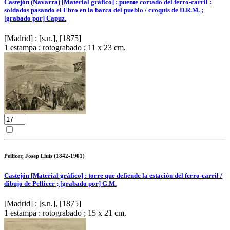
Castejón (Navarra) [Material gráfico] : puente cortado del ferro-carril :
soldados pasando el Ebro en la barca del pueblo / croquis de D.R.M. ;
[grabado por] Capuz.
[Madrid] : [s.n.], [1875]
1 estampa : rotograbado ; 11 x 23 cm.
Pellicer, Josep Lluis (1842-1901)
Castejón [Material gráfico] : torre que defiende la estación del ferro-carril /
dibujo de Pellicer ; [grabado por] G.M.
[Madrid] : [s.n.], [1875]
1 estampa : rotograbado ; 15 x 21 cm.