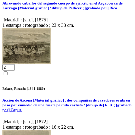
Abrevando caballos del segundo cuerpo de ejército en el Arga, cerca de
Larraga [Material gráfico] / dibujo de Pellicer ; [grabado por] Rico.
[Madrid] : [s.n.], [1875]
1 estampa : rotograbado ; 23 x 33 cm.
Balaca, Ricardo (1844-1880)
Acción de Azcona [Material gráfico] : dos compañías de cazadores se abren
paso por enmedio de una fuerte partida carlista / [dibujo de] R. B. ; [grabado
por] Capuz.
[Madrid] : [s.n.], [1872]
1 estampa : rotograbado ; 16 x 22 cm.