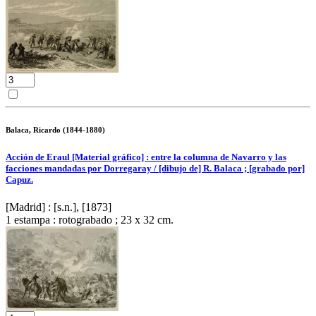
Balaca, Ricardo (1844-1880)
Acción de Eraul [Material gráfico] : entre la columna de Navarro y las
facciones mandadas por Dorregaray / [dibujo de] R. Balaca ; [grabado por]
Capuz.
[Madrid] : [s.n.], [1873]
1 estampa : rotograbado ; 23 x 32 cm.