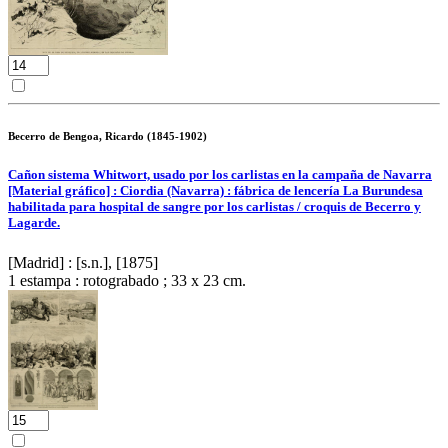
Becerro de Bengoa, Ricardo (1845-1902)
Cañon sistema Whitwort, usado por los carlistas en la campaña de Navarra
[Material gráfico] : Ciordia (Navarra) : fábrica de lencería La Burundesa
habilitada para hospital de sangre por los carlistas / croquis de Becerro y
Lagarde.
[Madrid] : [s.n.], [1875]
1 estampa : rotograbado ; 33 x 23 cm.