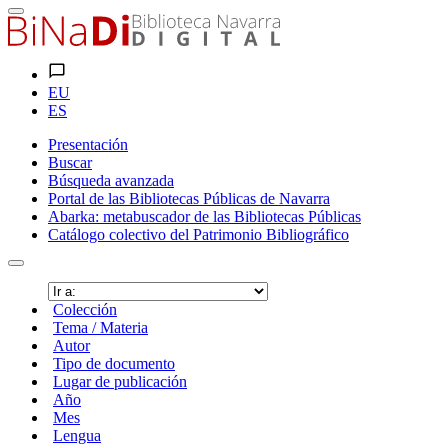
EU
ES
Presentación
Buscar
Búsqueda avanzada
Portal de las Bibliotecas Públicas de Navarra
Abarka: metabuscador de las Bibliotecas Públicas
Catálogo colectivo del Patrimonio Bibliográfico
Colección
Tema / Materia
Autor
Tipo de documento
Lugar de publicación
Año
Mes
Lengua