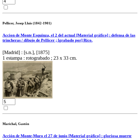
Pellicer, Josep Lluis (1842-1901)
Accion de Monte Esquinza, el 2 del actual [Material gráfico] : defensa de las
trincheras / dibujo de Pellicer ; [grabado por] Rico.
[Madrid] : [s.n.], [1875]
1 estampa : rotograbado ; 23 x 33 cm.
Marichal, Gastón
Acción de Monte-Muro el 27 de junio [Material gráfico] : gloriosa muerte