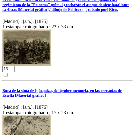
regimiento de la "Princesa" (núm. 4) rechazan el ataque de siete batallones
carlistas [Material gráfico] / dibujo de Pellicer ; [grabado por] Rico.
[Madrid] : [s.n.], [1875]
1 estampa : rotograbado ; 23 x 33 cm.
Boca de la sima de Igúzquiza, de lúgubre memoria, en las cercanías de
Estella [Material gráfico]
[Madrid] : [s.n.], [1876]
1 estampa : rotograbado ; 17 x 23 cm.