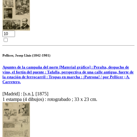
Pellicer, Josep Lluis (1842-1901)
Apuntes de la campaña del norte [Material gráfico] : Peralta, despacho de
vino, el fortín del puente : Tafalla, perspectiva de una calle antigua, fuerte de
la estación de ferrocarril : Tropas en marcha : ¡Patrona! / por Pellicer ; A.
Carretero.
[Madrid] : [s.n.], [1875]
1 estampa (4 dibujos) : rotograbado ; 33 x 23 cm.