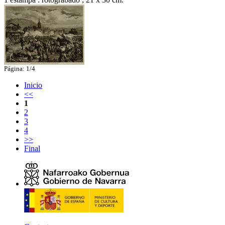
Página: 1/4
Inicio
<<
1
2
3
4
>>
Final