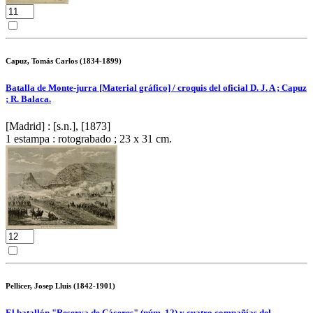
Capuz, Tomás Carlos (1834-1899)
Batalla de Monte-jurra [Material gráfico] / croquis del oficial D. J. A ; Capuz
; R. Balaca.
[Madrid] : [s.n.], [1873]
1 estampa : rotograbado ; 23 x 31 cm.
Pellicer, Josep Lluis (1842-1901)
El batallón "Reserva de Cáceres" (núm. 12) y cuatro compañías del