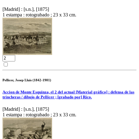
[Madrid] : [s.n.], [1875]
1 estampa : rotograbado ; 23 x 33 cm.
Pellicer, Josep Lluis (1842-1901)
Accion de Monte Esquinza, el 2 del actual [Material gráfico] : defensa de las
trincheras / dibujo de Pellicer ; [grabado por] Rico.
[Madrid] : [s.n.], [1875]
1 estampa : rotograbado ; 23 x 33 cm.