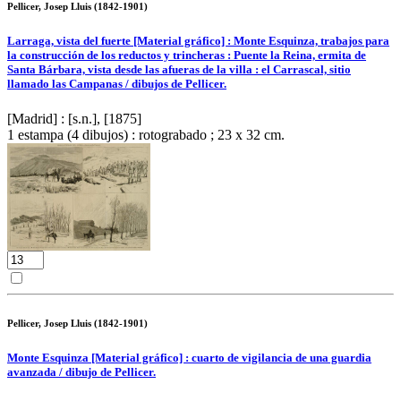
Pellicer, Josep Lluis (1842-1901)
Larraga, vista del fuerte [Material gráfico] : Monte Esquinza, trabajos para
la construcción de los reductos y trincheras : Puente la Reina, ermita de
Santa Bárbara, vista desde las afueras de la villa : el Carrascal, sitio
llamado las Campanas / dibujos de Pellicer.
[Madrid] : [s.n.], [1875]
1 estampa (4 dibujos) : rotograbado ; 23 x 32 cm.
Pellicer, Josep Lluis (1842-1901)
Monte Esquinza [Material gráfico] : cuarto de vigilancia de una guardia
avanzada / dibujo de Pellicer.