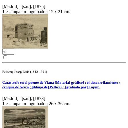
[Madrid] : [s.n.], [1875]
1 estampa : rotograbado ; 15 x 21 cm.
Pellicer, Josep Lluis (1842-1901)
Catástrofe en el puente de Viana [Material gráfico] : el descarrilamiento /
croquis de Neira ; [dibujo de] Pellicer ; [grabado por] Capuz.
[Madrid] : [s.n.], [1873]
1 estampa : rotograbado ; 26 x 36 cm.