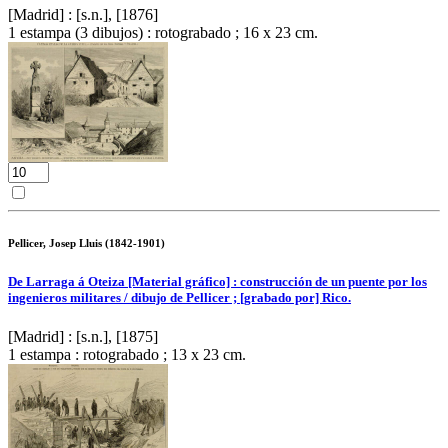
[Madrid] : [s.n.], [1876]
1 estampa (3 dibujos) : rotograbado ; 16 x 23 cm.
Pellicer, Josep Lluis (1842-1901)
De Larraga á Oteiza [Material gráfico] : construcción de un puente por los
ingenieros militares / dibujo de Pellicer ; [grabado por] Rico.
[Madrid] : [s.n.], [1875]
1 estampa : rotograbado ; 13 x 23 cm.