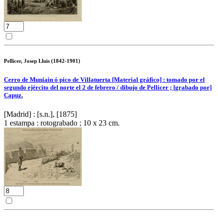
Pellicer, Josep Lluis (1842-1901)
Cerro de Muniain ó pico de Villatuerta [Material gráfico] : tomado por el
segundo ejército del norte el 2 de febrero / dibujo de Pellicer ; [grabado por]
Capuz.
[Madrid] : [s.n.], [1875]
1 estampa : rotograbado ; 10 x 23 cm.