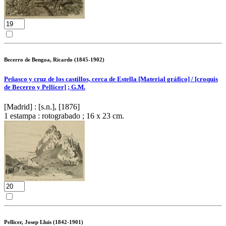
Becerro de Bengoa, Ricardo (1845-1902)
Peñasco y cruz de los castillos, cerca de Estella [Material gráfico] / [croquis
de Becerro y Pellicer] ; G.M.
[Madrid] : [s.n.], [1876]
1 estampa : rotograbado ; 16 x 23 cm.
Pellicer, Josep Lluis (1842-1901)