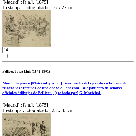
[Madrid] : [s.n.], [1875]
1 estampa : rotograbado ; 16 x 23 cm.
Pellicer, Josep Lluis (1842-1901)
Monte Esquinza [Material gráfico] : avanzadas del ejército en la línea de
trincheras : interior de una choza ó "chavala", alojamiento de señores
oficiales / dibujos de Pellicer ; [grabado por] G. Marichal.
[Madrid] : [s.n.], [1875]
1 estampa : rotograbado ; 23 x 33 cm.