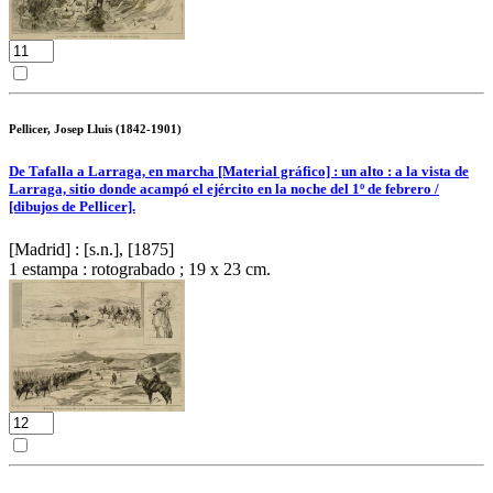
Pellicer, Josep Lluis (1842-1901)
De Tafalla a Larraga, en marcha [Material gráfico] : un alto : a la vista de
Larraga, sitio donde acampó el ejército en la noche del 1º de febrero /
[dibujos de Pellicer].
[Madrid] : [s.n.], [1875]
1 estampa : rotograbado ; 19 x 23 cm.