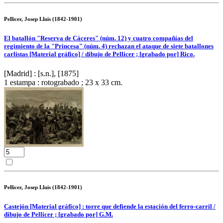
Pellicer, Josep Lluis (1842-1901)
El batallón "Reserva de Cáceres" (núm. 12) y cuatro compañías del
regimiento de la "Princesa" (núm. 4) rechazan el ataque de siete batallones
carlistas [Material gráfico] / dibujo de Pellicer ; [grabado por] Rico.
[Madrid] : [s.n.], [1875]
1 estampa : rotograbado ; 23 x 33 cm.
Pellicer, Josep Lluis (1842-1901)
Castejón [Material gráfico] : torre que defiende la estación del ferro-carril /
dibujo de Pellicer ; [grabado por] G.M.