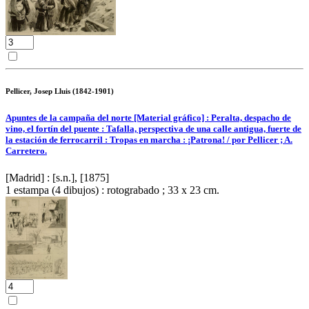
Pellicer, Josep Lluis (1842-1901)
Apuntes de la campaña del norte [Material gráfico] : Peralta, despacho de
vino, el fortín del puente : Tafalla, perspectiva de una calle antigua, fuerte de
la estación de ferrocarril : Tropas en marcha : ¡Patrona! / por Pellicer ; A.
Carretero.
[Madrid] : [s.n.], [1875]
1 estampa (4 dibujos) : rotograbado ; 33 x 23 cm.