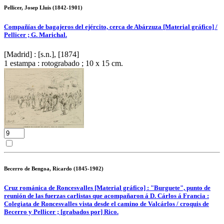
Pellicer, Josep Lluis (1842-1901)
Compañías de bagajeros del ejército, cerca de Abárzuza [Material gráfico] /
Pellicer ; G. Marichal.
[Madrid] : [s.n.], [1874]
1 estampa : rotograbado ; 10 x 15 cm.
Becerro de Bengoa, Ricardo (1845-1902)
Cruz románica de Roncesvalles [Material gráfico] : "Burguete", punto de
reunión de las fuerzas carlistas que acompañaron á D. Cárlos á Francia :
Colegiata de Roncesvalles vista desde el camino de Valcárlos / croquis de
Becerro y Pellicer ; [grabados por] Rico.