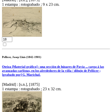
1 estampa : rotograbado ; 9 x 23 cm.
Pellicer, Josep Lluis (1842-1901)
Oteiza [Material gráfico] : una sección de húsares de Pavía ... carga á las
avanzadas carlistas, en los alrededores de la villa / dibujo de Pellicer ;
[grabado por] G. Marichal.
[Madrid] : [s.n.], [1875]
1 estampa : rotograbado ; 23 x 32 cm.