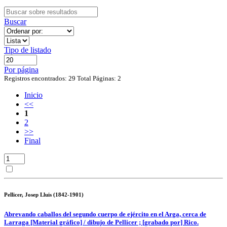
Buscar
Tipo de listado
Por página
Registros encontrados: 29
Total Páginas: 2
Inicio
<<
1
2
>>
Final
Pellicer, Josep Lluis (1842-1901)
Abrevando caballos del segundo cuerpo de ejército en el Arga, cerca de
Larraga [Material gráfico] / dibujo de Pellicer ; [grabado por] Rico.