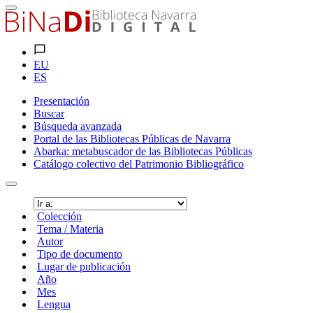
EU
ES
Presentación
Buscar
Búsqueda avanzada
Portal de las Bibliotecas Públicas de Navarra
Abarka: metabuscador de las Bibliotecas Públicas
Catálogo colectivo del Patrimonio Bibliográfico
Colección
Tema / Materia
Autor
Tipo de documento
Lugar de publicación
Año
Mes
Lengua