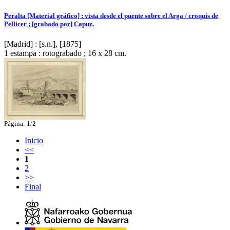
Peralta [Material gráfico] : vista desde el puente sobre el Arga / croquis de
Pellicer ; [grabado por] Capuz.
[Madrid] : [s.n.], [1875]
1 estampa : rotograbado ; 16 x 28 cm.
Página: 1/2
Inicio
<<
1
2
>>
Final