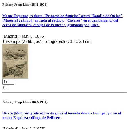
Pellicer, Josep Lluis (1842-1901)
Monte Esquinza, reducto "Princesa de Astúrias" antes "Batalla de Oteiza"
[Material gráfico] : entrada al reducto "Cáceres" en el campamento del
cerro de Muniain / dibujos de Pellicer ; [grabados por] Rico.
[Madrid] : [s.n.], [1875]
1 estampa (2 dibujos) : rotograbado ; 33 x 23 cm.
Pellicer, Josep Lluis (1842-1901)
Oteiza [Material gráfico] : vista general tomada desde el campo que va al
monte Esquinza / dibujo de Pellicer.
[Madrid] : [s.n.], [1875]